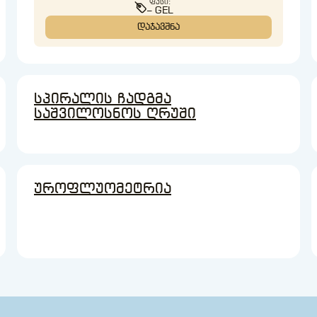
ᲤᲐᲡᲘ:
– GEL
ᲓᲐᲯᲐᲕᲨᲜᲐ
სპირალის ჩადგმა
საშვილოსნოს ღრუში
უროფლუომეტრია