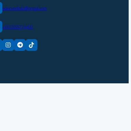
solomedinfo@gmail.com
+995555774400