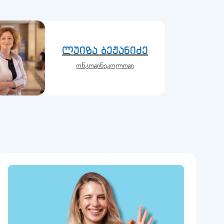
ლუიზა ბეჟანიძე
ონკოგინეკოლოგი