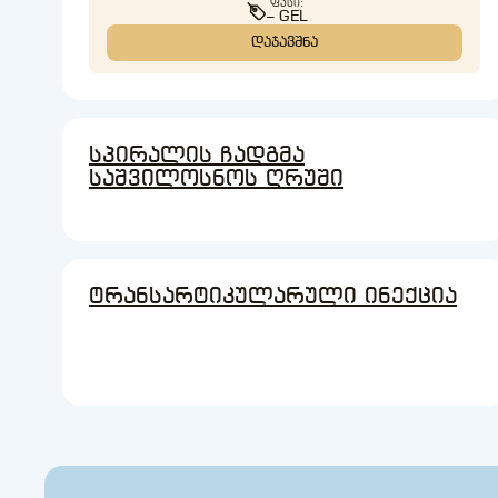
ᲤᲐᲡᲘ:
– GEL
ᲓᲐᲯᲐᲕᲨᲜᲐ
სპირალის ჩადგმა
საშვილოსნოს ღრუში
ტრანსარტიკულარული ინექცია