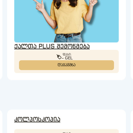
ქალთა PLUS შემოწმება
ᲤᲐᲡᲘ:
– GEL
ᲓᲐᲯᲐᲕᲨᲜᲐ
კოლპოსკოპია