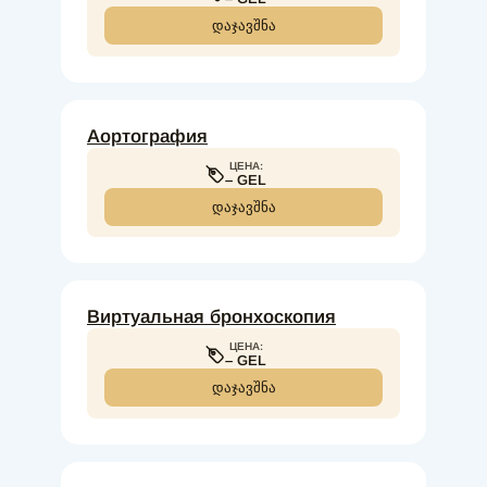
ᲓᲐᲯᲐᲕᲨᲜᲐ
Аортография
ЦЕНА:
– GEL
ᲓᲐᲯᲐᲕᲨᲜᲐ
Виртуальная бронхоскопия
ЦЕНА:
– GEL
ᲓᲐᲯᲐᲕᲨᲜᲐ