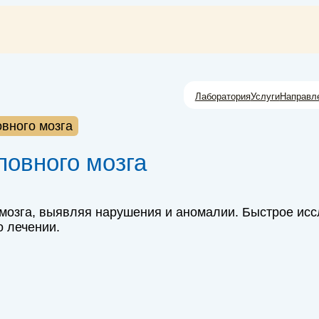
Лаборатория
Услуги
Направл
вного мозга
ловного мозга
 мозга, выявляя нарушения и аномалии. Быстрое ис
 лечении.