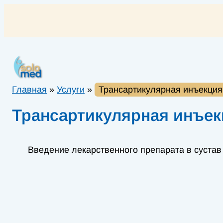
Перейти
к
содержимому
Главная
»
Услуги
»
Трансартикулярная инъекция
Трансартикулярная инъек
Введение лекарственного препарата в сустав