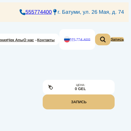
555774400
г. Батуми, ул. 26 Мая, д. 74
555-774-400
Запись
ения
Чек Апы
О нас
Контакты
ЦЕНА:
0 GEL
ЗАПИСЬ