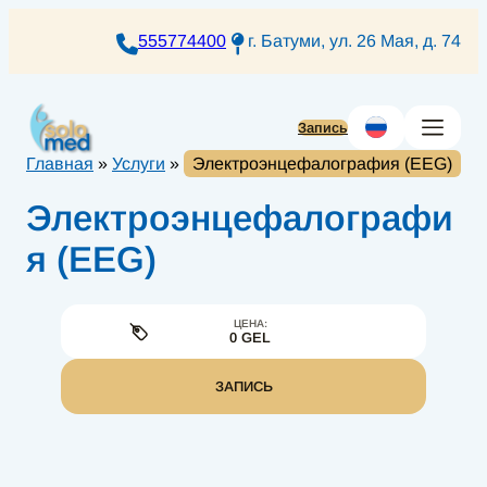
Перейти
к
555774400
г. Батуми, ул. 26 Мая, д. 74
содержимому
Запись
Главная
»
Услуги
»
Электроэнцефалография (EEG)
Электроэнцефалографи
я (EEG)
ЦЕНА:
0 GEL
ЗАПИСЬ