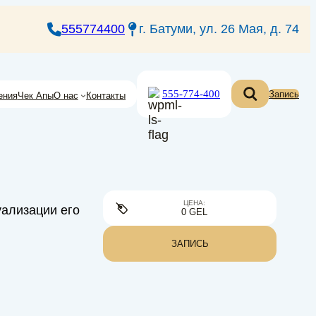
555774400
г. Батуми, ул. 26 Мая, д. 74
555-774-400
Запись
ения
Чек Апы
О нас
Контакты
ЦЕНА:
уализации его
0 GEL
ЗАПИСЬ