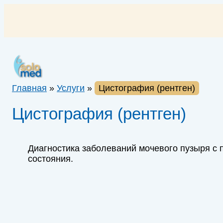
Перейти
к
содержимому
Главная
»
Услуги
»
Цистография (рентген)
Цистография (рентген)
Диагностика заболеваний мочевого пузыря с 
состояния.