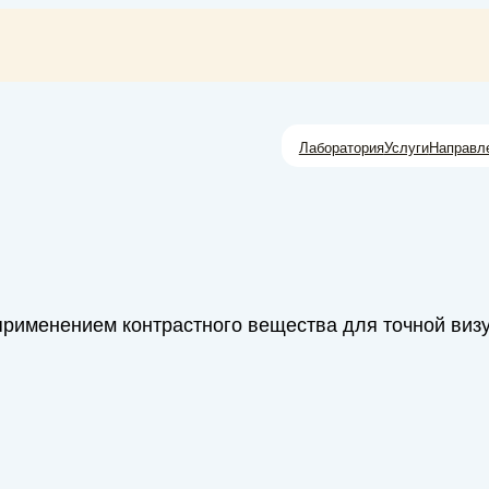
Лаборатория
Услуги
Направл
применением контрастного вещества для точной виз