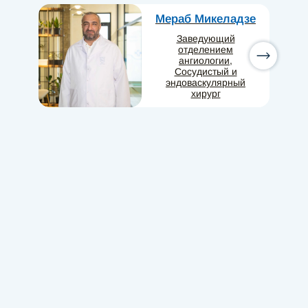
Мераб Микеладзе
Заведующий
отделением
ангиологии,
Сосудистый и
эндоваскулярный
хирург