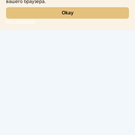
вашего браузера.
Okay
More information
Leaflet
Лаборатория
Услуги
Направления
Чек Апы
Наши врачи
Контакты
Конфиденциальность
г. Батуми, ул. 26 Мая, д. 74
solomedinfo@gmail.com