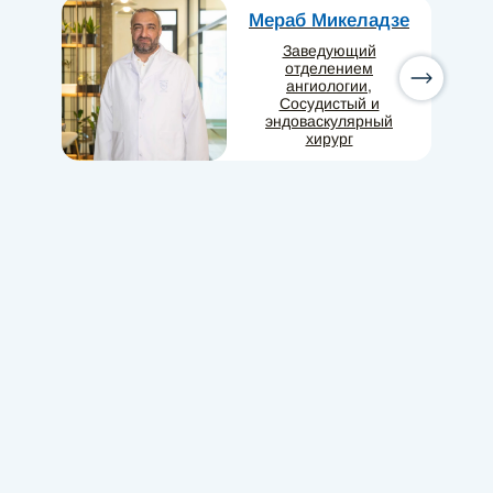
Мераб Микеладзе
Заведующий
отделением
ангиологии,
Сосудистый и
эндоваскулярный
хирург