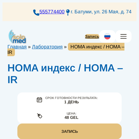
Перейти
к
555774400
г. Батуми, ул. 26 Мая, д. 74
содержимому
Запись
Главная
»
Лаборатория
»
HOMA индекс / HOMA –
IR
HOMA индекс / HOMA –
IR
СРОК ГОТОВНОСТИ РЕЗУЛЬТАТА:
1 ДЕНЬ
ЦЕНА:
48 GEL
ЗАПИСЬ