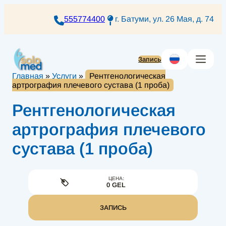
Перейти
к
555774400
г. Батуми, ул. 26 Мая, д. 74
содержимому
Запись
Главная
»
Услуги
»
Рентгенологическая
артрография плечевого сустава (1 проба)
Рентгенологическая
артрография плечевого
сустава (1 проба)
ЦЕНА:
0 GEL
ЗАПИСЬ