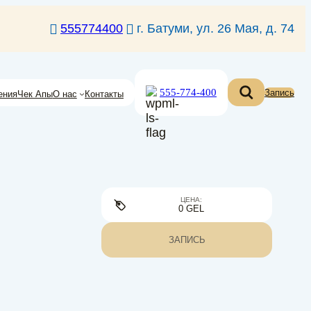
555774400
г. Батуми, ул. 26 Мая, д. 74
555-774-400
Запись
ения
Чек Апы
О нас
Контакты
ЦЕНА:
0 GEL
ЗАПИСЬ