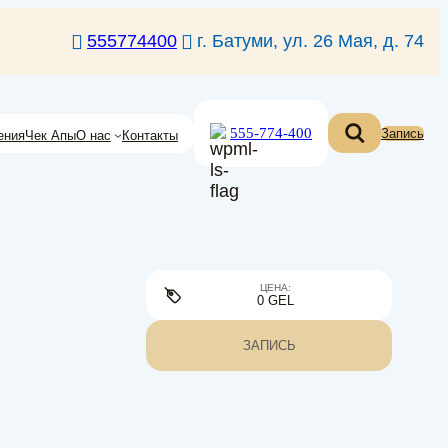
555774400
г. Батуми, ул. 26 Мая, д. 74
555-774-400
Запись
ения
Чек Апы
О нас
Контакты
ЦЕНА:
0 GEL
ЗАПИСЬ