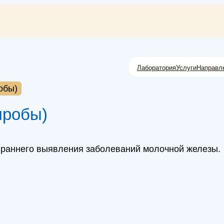
Лаборатория
Услуги
Направл
обы)
пробы)
 раннего выявления заболеваний молочной железы.