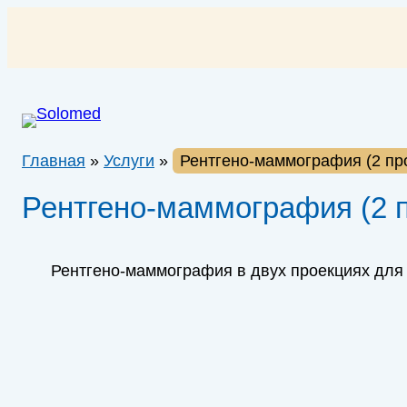
Перейти
к
содержимому
Главная
»
Услуги
»
Рентгено-маммография (2 пр
Рентгено-маммография (2 
Рентгено-маммография в двух проекциях для