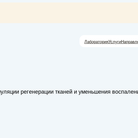
Лаборатория
Услуги
Направл
муляции регенерации тканей и уменьшения воспален