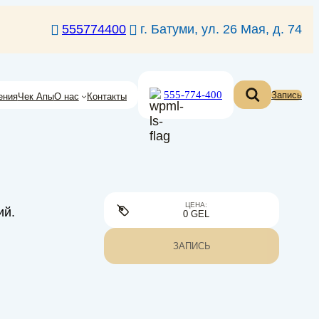
555774400
г. Батуми, ул. 26 Мая, д. 74
555-774-400
Запись
ения
Чек Апы
О нас
Контакты
ЦЕНА:
ий.
0 GEL
ЗАПИСЬ