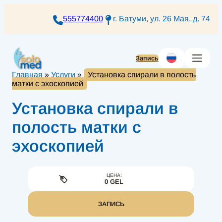
Перейти
к
555774400
г. Батуми, ул. 26 Мая, д. 74
содержимому
Запись
Главная
»
Услуги
»
Установка спирали в полость
матки с эхоскопией
Установка спирали в
полость матки с
эхоскопией
ЦЕНА:
0 GEL
ЗАПИСЬ