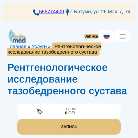
Перейти
к
555774400
г. Батуми, ул. 26 Мая, д. 74
содержимому
Запись
Главная
»
Услуги
»
Рентгенологическое
исследование тазобедренного сустава
Рентгенологическое
исследование
тазобедренного сустава
ЦЕНА:
0 GEL
ЗАПИСЬ