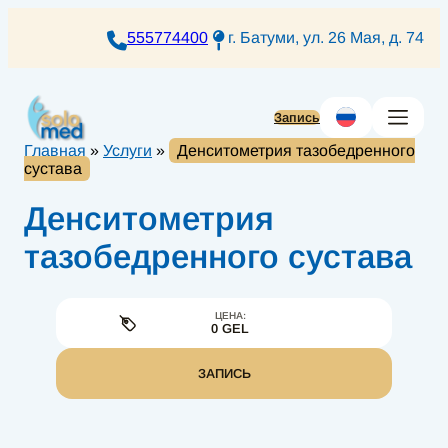
Перейти
к
555774400
г. Батуми, ул. 26 Мая, д. 74
содержимому
Запись
Главная
»
Услуги
»
Денситометрия тазобедренного
сустава
Денситометрия
тазобедренного сустава
ЦЕНА:
0 GEL
ЗАПИСЬ