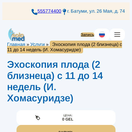
Перейти
к
555774400
г. Батуми, ул. 26 Мая, д. 74
содержимому
Запись
Главная
»
Услуги
»
Эхоскопия плода (2 близнеца) с
11 до 14 недель (И. Хомасуридзе)
Эхоскопия плода (2
близнеца) с 11 до 14
недель (И.
Хомасуридзе)
ЦЕНА:
0 GEL