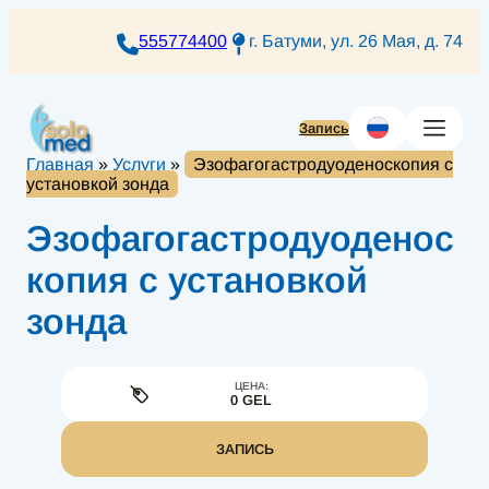
Перейти
к
555774400
г. Батуми, ул. 26 Мая, д. 74
содержимому
Запись
Главная
»
Услуги
»
Эзофагогастродуоденоскопия с
установкой зонда
Эзофагогастродуоденос
копия с установкой
зонда
ЦЕНА:
0 GEL
ЗАПИСЬ