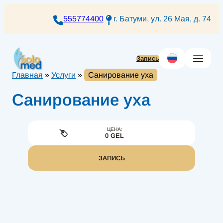
Перейти
к
555774400
г. Батуми, ул. 26 Мая, д. 74
содержимому
Запись
Главная
»
Услуги
»
Санирование уха
Санирование уха
ЦЕНА:
0 GEL
ЗАПИСЬ