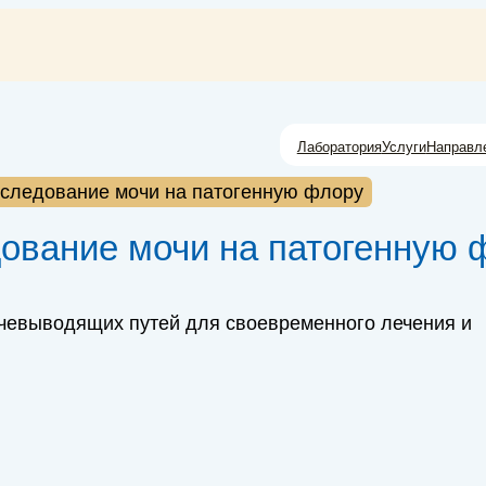
Лаборатория
Услуги
Направл
сследование мочи на патогенную флору
дование мочи на патогенную 
чевыводящих путей для своевременного лечения и