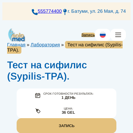
Перейти
к
555774400
г. Батуми, ул. 26 Мая, д. 74
содержимому
Запись
Главная
»
Лаборатория
»
Тест на сифилис (Sypilis-
TPA).
Тест на сифилис
(Sypilis-TPA).
СРОК ГОТОВНОСТИ РЕЗУЛЬТАТА:
1 ДЕНЬ
ЦЕНА:
36 GEL
ЗАПИСЬ