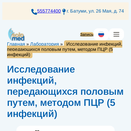
Перейти
к
555774400
г. Батуми, ул. 26 Мая, д. 74
содержимому
Запись
Главная
»
Лаборатория
»
Исследование инфекций,
передающихся половым путем, методом ПЦР (5
инфекций)
Исследование
инфекций,
передающихся половым
путем, методом ПЦР (5
инфекций)