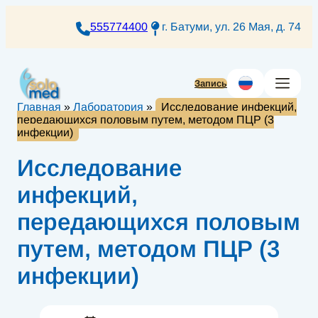
Перейти
к
555774400
г. Батуми, ул. 26 Мая, д. 74
содержимому
Запись
Главная
»
Лаборатория
»
Исследование инфекций,
передающихся половым путем, методом ПЦР (3
инфекции)
Исследование
инфекций,
передающихся половым
путем, методом ПЦР (3
инфекции)