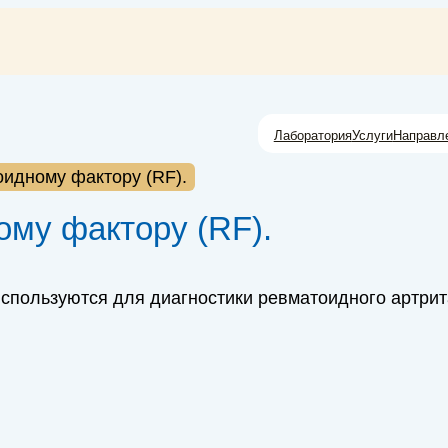
Лаборатория
Услуги
Направл
оидному фактору (RF).
ому фактору (RF).
используются для диагностики ревматоидного артрит