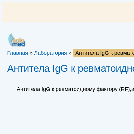
Перейти
к
содержимому
Главная
»
Лаборатория
»
Антитела IgG к ревмат
Антитела IgG к ревматоидн
Антитела IgG к ревматоидному фактору (RF),