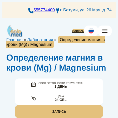
Перейти
к
555774400
г. Батуми, ул. 26 Мая, д. 74
содержимому
Запись
Главная
»
Лаборатория
»
Определение магния в
крови (Mg) / Magnesium
Определение магния в
крови (Mg) / Magnesium
СРОК ГОТОВНОСТИ РЕЗУЛЬТАТА:
1 ДЕНЬ
ЦЕНА:
24 GEL
ЗАПИСЬ