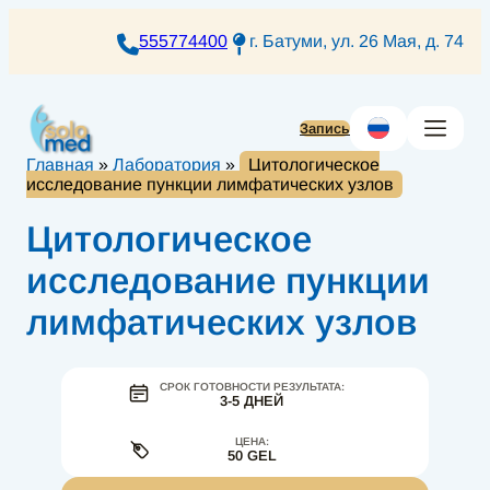
Перейти
к
555774400
г. Батуми, ул. 26 Мая, д. 74
содержимому
Запись
Главная
»
Лаборатория
»
Цитологическое
исследование пункции лимфатических узлов
Цитологическое
исследование пункции
лимфатических узлов
СРОК ГОТОВНОСТИ РЕЗУЛЬТАТА:
3-5 ДНЕЙ
ЦЕНА:
50 GEL