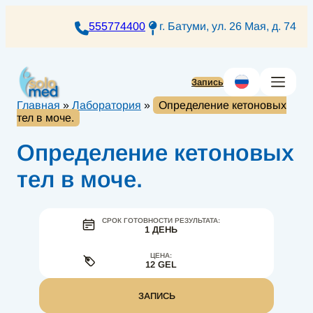
Перейти
к
555774400
г. Батуми, ул. 26 Мая, д. 74
содержимому
Запись
Главная
»
Лаборатория
»
Определение кетоновых
тел в моче.
Определение кетоновых
тел в моче.
СРОК ГОТОВНОСТИ РЕЗУЛЬТАТА:
1 ДЕНЬ
ЦЕНА:
12 GEL
ЗАПИСЬ