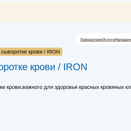
Лаборатория
Услуги
Направл
сыворотке крови / IRON
ротке крови / IRON
ке крови,важного для здоровья красных кровяных кл