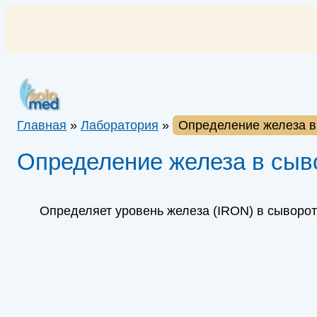
Перейти
к
содержимому
Главная
»
Лаборатория
»
Определение железа в 
Определение железа в сыво
Определяет уровень железа (IRON) в сыворот