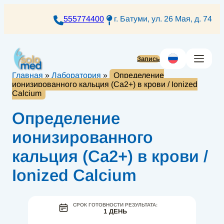
Перейти
к
555774400
г. Батуми, ул. 26 Мая, д. 74
содержимому
Запись
Главная
»
Лаборатория
»
Определение
ионизированного кальция (Ca2+) в крови / Ionized
Calcium
Определение
ионизированного
кальция (Ca2+) в крови /
Ionized Calcium
СРОК ГОТОВНОСТИ РЕЗУЛЬТАТА:
1 ДЕНЬ