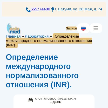
Перейти
к
555774400
г. Батуми, ул. 26 Мая, д. 74
содержимому
Запись
Главная
»
Лаборатория
»
Определение
международного нормализованного отношения
(INR).
Определение
международного
нормализованного
отношения (INR).
СРОК ГОТОВНОСТИ РЕЗУЛЬТАТА:
1 ДЕНЬ