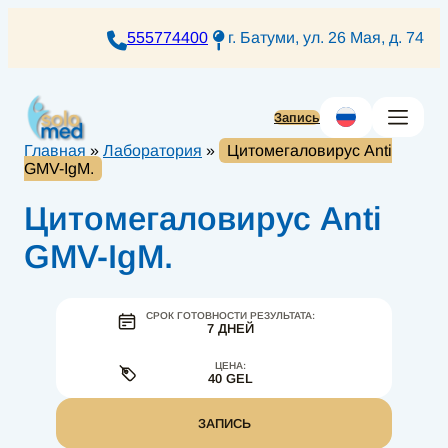
Перейти
к
555774400
г. Батуми, ул. 26 Мая, д. 74
содержимому
Запись
Главная
»
Лаборатория
»
Цитомегаловирус Anti
GMV-IgM.
Цитомегаловирус Anti
GMV-IgM.
СРОК ГОТОВНОСТИ РЕЗУЛЬТАТА:
7 ДНЕЙ
ЦЕНА:
40 GEL
ЗАПИСЬ