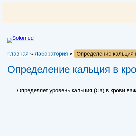
Перейти
к
содержимому
Главная
»
Лаборатория
»
Определение кальция в
Определение кальция в кров
Определяет уровень кальция (Ca) в крови,ва