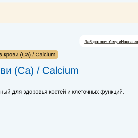
Лаборатория
Услуги
Направл
 крови (Ca) / Calcium
и (Ca) / Calcium
жный для здоровья костей и клеточных функций.