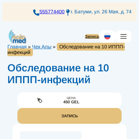
Перейти
к
555774400
г. Батуми, ул. 26 Мая, д. 74
содержимому
Запись
Главная
»
Чек Апы
»
Обследование на 10 ИППП-
инфекций
Обследование на 10
ИППП-инфекций
ЦЕНА:
450 GEL
ЗАПИСЬ