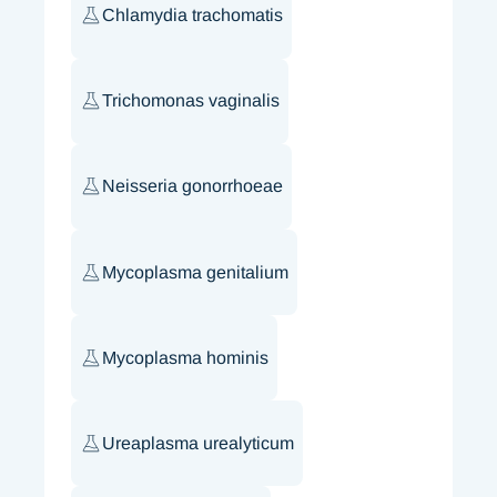
Chlamydia trachomatis
Trichomonas vaginalis
Neisseria gonorrhoeae
Mycoplasma genitalium
Mycoplasma hominis
Ureaplasma urealyticum