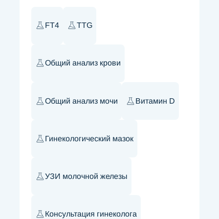
FT4
TTG
Общий анализ крови
Общий анализ мочи
Витамин D
Гинекологический мазок
УЗИ молочной железы
Консультация гинеколога