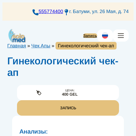
Перейти
к
555774400
г. Батуми, ул. 26 Мая, д. 74
содержимому
Запись
Главная
»
Чек Апы
»
Гинекологический чек-ап
Гинекологический чек-
ап
ЦЕНА:
400 GEL
ЗАПИСЬ
Анализы: