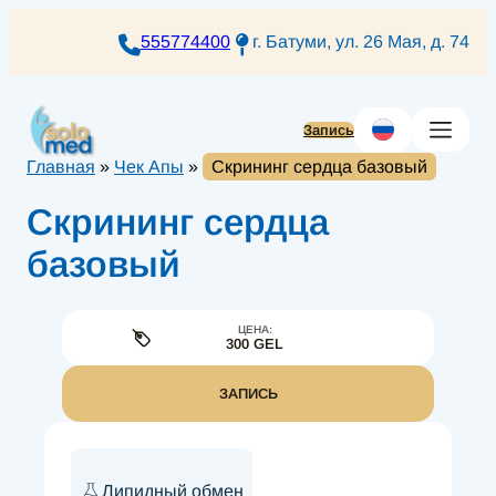
Перейти
к
555774400
г. Батуми, ул. 26 Мая, д. 74
содержимому
Запись
Главная
»
Чек Апы
»
Скрининг сердца базовый
Скрининг сердца
базовый
ЦЕНА:
300 GEL
ЗАПИСЬ
Липидный обмен